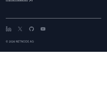
LinkedIn
X
GitHub
YouTube
©
2026
NETNODE AG