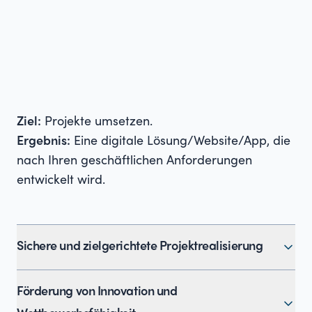
unserer Expertise entwickeln wir eine Strategie,
die Ressourcen optimal einsetzt und sicherstellt,
dass digitale Initiativen nachhaltig und
erfolgreich sind.
Ziel:
Projekte umsetzen.
Ergebnis:
Eine digitale Lösung/Website/App, die
nach Ihren geschäftlichen Anforderungen
entwickelt wird.
Sichere und zielgerichtete Projektrealisierung
Wir setzen massgeschneiderte Lösungen um,
Förderung von Innovation und
begleitet durch umfassendes