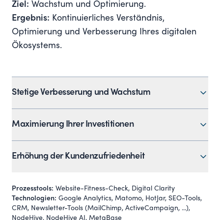
Ziel:
Wachstum und Optimierung.
Ergebnis:
Kontinuierliches Verständnis,
Optimierung und Verbesserung Ihres digitalen
Ökosystems.
Stetige Verbesserung und Wachstum
Wir setzen datengetriebene Analysen ein, um
Maximierung Ihrer Investitionen
Ihre digitale Performance genau zu messen und
kontinuierlich zu optimieren. So stellen wir sicher,
Durch gezielte Optimierung der Customer
Erhöhung der Kundenzufriedenheit
dass Ihr digitales Ökosystem mit Ihren Zielen
Journey und Verbesserung von Inhalten und
wächst.
Conversion-Raten nutzen Sie Ihre Ressourcen
Wir sorgen durch kontinuierliche Optimierung
Prozesstools:
Website-Fitness-Check, Digital Clarity
effektiv und steigern Ihre Rendite.
und Anpassung Ihrer digitalen Angebote dafür,
Technologien:
Google Analytics, Matomo, HotJar, SEO-Tools,
CRM, Newsletter-Tools (MailChimp, ActiveCampaign, ...),
dass Ihre Kunden zufrieden sind und langfristig
NodeHive, NodeHive AI, MetaBase